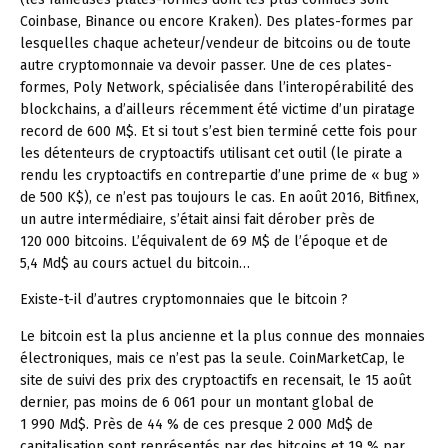
Coinbase, Binance ou encore Kraken). Des plates-formes par
lesquelles chaque acheteur/vendeur de bitcoins ou de toute
autre cryptomonnaie va devoir passer. Une de ces plates-
formes, Poly Network, spécialisée dans l’interopérabilité des
blockchains, a d’ailleurs récemment été victime d’un piratage
record de 600 M$. Et si tout s’est bien terminé cette fois pour
les détenteurs de cryptoactifs utilisant cet outil (le pirate a
rendu les cryptoactifs en contrepartie d’une prime de « bug »
de 500 K$), ce n’est pas toujours le cas. En août 2016, Bitfinex,
un autre intermédiaire, s’était ainsi fait dérober près de
120 000 bitcoins. L’équivalent de 69 M$ de l’époque et de
5,4 Md$ au cours actuel du bitcoin…
Existe-t-il d’autres cryptomonnaies que le bitcoin ?
Le bitcoin est la plus ancienne et la plus connue des monnaies
électroniques, mais ce n’est pas la seule. CoinMarketCap, le
site de suivi des prix des cryptoactifs en recensait, le 15 août
dernier, pas moins de 6 061 pour un montant global de
1 990 Md$. Près de 44 % de ces presque 2 000 Md$ de
capitalisation sont représentés par des bitcoins et 19 % par