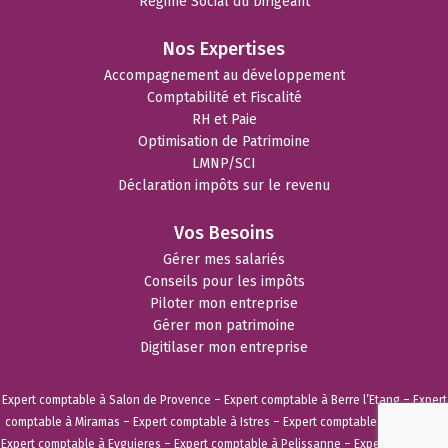
Régime Social du Dirigeant
Nos Expertises
Accompagnement au développement
Comptabilité et Fiscalité
RH et Paie
Optimisation de Patrimoine
LMNP/SCI
Déclaration impôts sur le revenu
Vos Besoins
Gérer mes salariés
Conseils pour les impôts
Piloter mon entreprise
Gérer mon patrimoine
Digitilaser mon entreprise
Expert comptable à Salon de Provence
–
Expert comptable à Berre l’Etang
–
Expert
comptable à Miramas
–
Expert comptable à Istres
–
Expert comptable à Vitrolles
–
Expert comptable à Eyguieres
–
Expert comptable à Pelissanne
–
Expert comptable