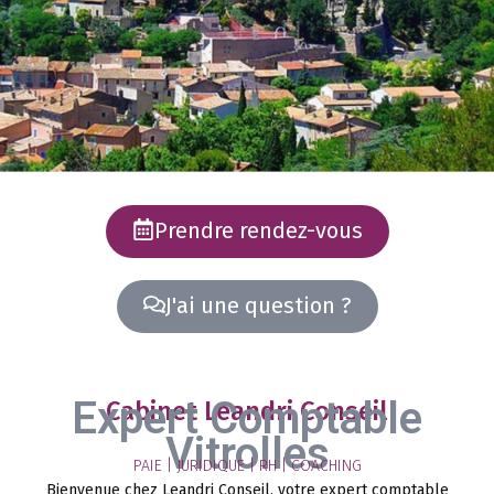
Prendre rendez-vous
J'ai une question ?
Expert Comptable
Cabinet Leandri Conseil
Vitrolles
PAIE | JURIDIQUE | RH | COACHING
Bienvenue chez Leandri Conseil, votre expert comptable