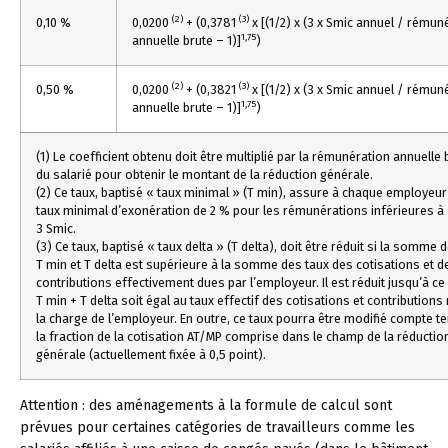
(2)
(3)
0,10 %
0,0200
+ (0,3781
x [(1/2) x (3 x Smic annuel / rémun
1,75
annuelle brute – 1)]
)
(2)
(3)
0,50 %
0,0200
+ (0,3821
x [(1/2) x (3 x Smic annuel / rémun
1,75
annuelle brute – 1)]
)
(1) Le coefficient obtenu doit être multiplié par la rémunération annuelle 
du salarié pour obtenir le montant de la réduction générale.
(2) Ce taux, baptisé « taux minimal » (T min), assure à chaque employeur
taux minimal d’exonération de 2 % pour les rémunérations inférieures à
3 Smic.
(3) Ce taux, baptisé « taux delta » (T delta), doit être réduit si la somme 
T min et T delta est supérieure à la somme des taux des cotisations et d
contributions effectivement dues par l’employeur. Il est réduit jusqu’à ce
T min + T delta soit égal au taux effectif des cotisations et contributions
la charge de l’employeur. En outre, ce taux pourra être modifié compte t
la fraction de la cotisation AT/MP comprise dans le champ de la réductio
générale (actuellement fixée à 0,5 point).
Attention :
des aménagements à la formule de calcul sont
prévues pour certaines catégories de travailleurs comme les