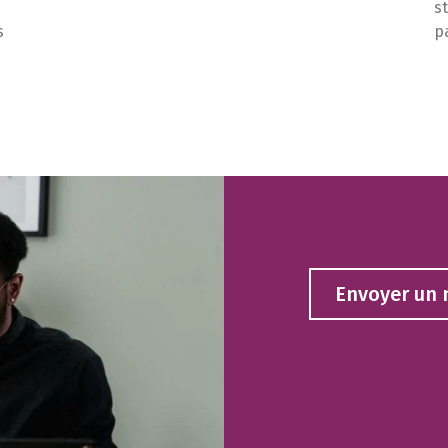
s
s
p
Envoyer un