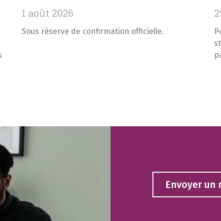
1 août 2026
2
Sous réserve de confirmation officielle.
P
s
s
p
Envoyer un