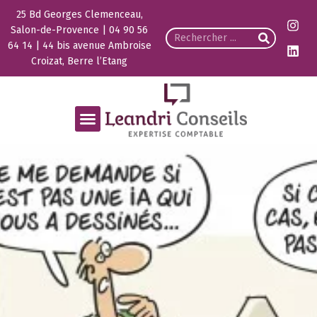
25 Bd Georges Clemenceau,
Salon-de-Provence | 04 90 56
64 14 | 44 bis avenue Ambroise
Croizat, Berre l’Etang