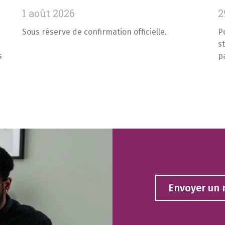
1 août 2026
2
Sous réserve de confirmation officielle.
P
s
s
p
Envoyer un