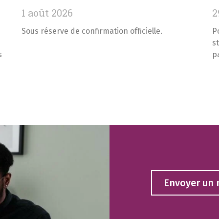
1 août 2026
2
Sous réserve de confirmation officielle.
P
s
s
p
Envoyer un