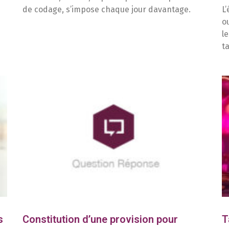
de codage, s’impose chaque jour davantage.
L
o
l
t
s
Constitution d’une provision pour
T