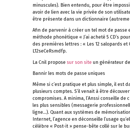
minuscules). Bien entendu, pour être impossib
avoir de lien avec la vie privée de son utilis
être présente dans un dictionnaire (autrement
Afin de parvenir à créer un tel mot de passe 
méthode phonétique « J’ai acheté 5 CD’s pou
des premières lettres : « Les 12 salopards et 
L12seCeRsmdfp.
La Cnil propose
sur son site
un générateur de 
Bannir les mots de passe uniques
Même si c’est pratique et plus simple, il est
plusieurs comptes. S’il venait à être découvert
compromises. A minima, l’Anssi conseille de c
les plus sensibles (messagerie professionnell
ligne…). Quant aux systèmes de mémorisatio
Internet, l’agence en déconseille l’usage qu’
célèbre « Post-it » pense-bête collé sur le bur