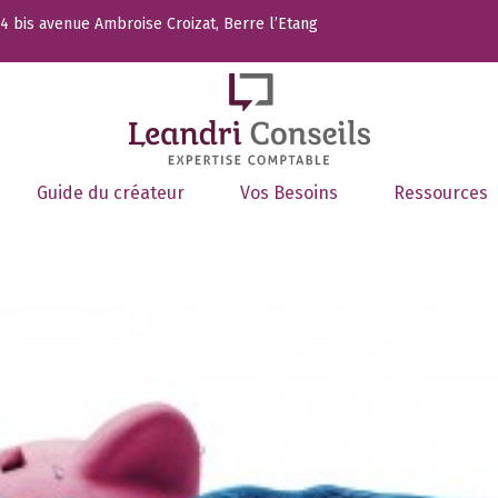
 bis avenue Ambroise Croizat, Berre l’Etang
Guide du créateur
Vos Besoins
Ressources