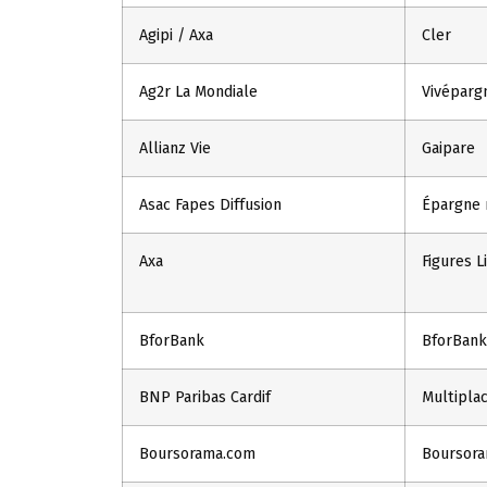
Agipi / Axa
Cler
Ag2r La Mondiale
Vivéparg
Allianz Vie
Gaipare
Asac Fapes Diffusion
Épargne r
Axa
Figures L
BforBank
BforBank
BNP Paribas Cardif
Multipla
Boursorama.com
Boursora