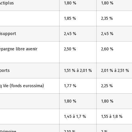
Actiplus
1,80 %
1,80 %
1,85 %
2,35 %
isupport
2,45 %
2,45 %
pargne libre avenir
2,50 %
2,60 %
ports
1,51 % à 2,01 %
2,01 % à 2,51 %
 Vie (fonds eurossima)
1,77 %
2,25 %
1,80 %
1,80 %
1,45 à 1,7 %
1,55 à 1,8 %
trimoine
2,10 %
2 %