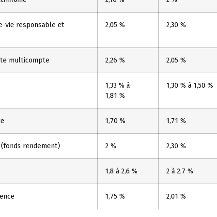
e-vie responsable et
2,05 %
2,30 %
aite multicompte
2,26 %
2,05 %
1,33 % à
1,30 % à 1,50 %
1,81 %
ie
1,70 %
1,71 %
 (fonds rendement)
2 %
2,30 %
1,8 à 2,6 %
2 à 2,7 %
ence
1,75 %
2,01 %