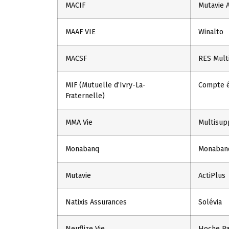
MACIF
Mutavie 
MAAF VIE
Winalto
MACSF
RES Mult
MIF (Mutuelle d’Ivry-La-
Compte é
Fraternelle)
MMA Vie
Multisup
Monabanq
Monabanq
Mutavie
ActiPlus
Natixis Assurances
Solévia
Neuflize Vie
Hoche Pa