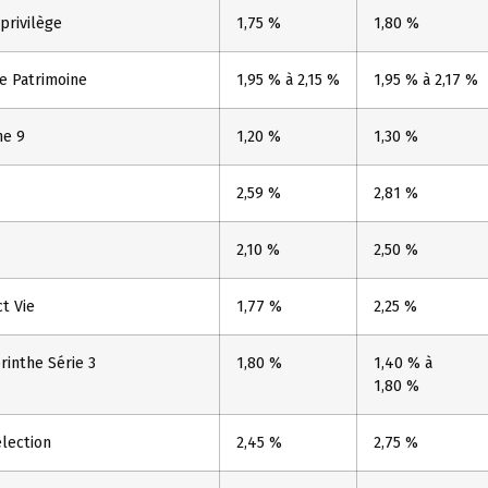
privilège
1,75 %
1,80 %
e Patrimoine
1,95 % à 2,15 %
1,95 % à 2,17 %
me 9
1,20 %
1,30 %
2,59 %
2,81 %
2,10 %
2,50 %
t Vie
1,77 %
2,25 %
rinthe Série 3
1,80 %
1,40 % à
1,80 %
élection
2,45 %
2,75 %