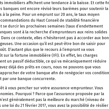
ts immobiliers affichent une tendance à la baisse. Et cette fi
s banques ont encore révisé leurs barèmes pour soutenir la
 à la peine. Pour un emprunt sur 20 ans, le taux moyen
 recommandations du Haut Conseil de stabilité financière
ont se durcir les prochaines semaines (taux d’endettement
anques sont à la recherche d’emprunteurs aux reins solides
 Dans ce contexte, elles n’hésiteront pas à accorder aux bon
euses. Une occasion qu’il est peut-être bon de saisir pour
oût. D’autant plus que le recours à l’emprunt va vous
 sur la fortune immobilière (IFI). En effet, les charges
uent un passif déductible, ce qui va mécaniquement réduire
ous avez déjà des prêts en cours, nous ne pouvons que vous
s rapprocher de votre banque afin de renégocier vos conditio
nt par une banque concurrente.
érêt à vous pencher sur votre assurance-emprunteur. Vous
onomies. Pourquoi ? Parce que l’assurance proposée par la
 n’est généralement pas la meilleure du marché (niveau de
une loi du 21 février 2017, vous avez la possibilité de résilier