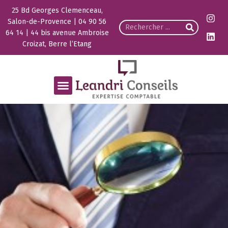
25 Bd Georges Clemenceau,
Salon-de-Provence | 04 90 56
64 14 | 44 bis avenue Ambroise
Croizat, Berre l’Etang
Nos Expertises
Guide du créateur
Vos Besoins
Espace Client