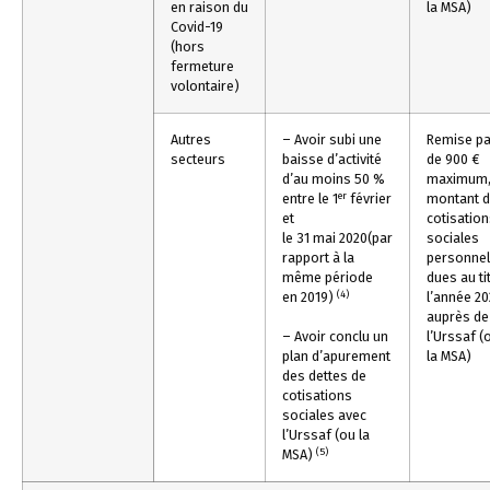
en raison du
la MSA)
Covid-19
(hors
fermeture
volontaire)
Autres
– Avoir subi une
Remise par
secteurs
baisse d’activité
de 900 €
d’au moins 50 %
maximum,
er
entre le 1
février
montant 
et
cotisatio
le 31 mai 2020(par
sociales
rapport à la
personnel
même période
dues au ti
(4)
en 2019)
l’année 2
auprès de
– Avoir conclu un
l’Urssaf (
plan d’apurement
la MSA)
des dettes de
cotisations
sociales avec
l’Urssaf (ou la
(5)
MSA)