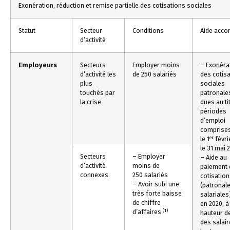
Exonération, réduction et remise partielle des cotisations sociales
Statut
Secteur
Conditions
Aide acco
d’activité
Employeurs
Secteurs
Employer moins
– Exonéra
d’activité les
de 250 salariés
des cotis
plus
sociales
touchés par
patronal
la crise
dues au ti
périodes
d’emploi
comprises
er
le 1
févri
le 31 mai 
Secteurs
– Employer
– Aide au
d’activité
moins de
paiement 
connexes
250 salariés
cotisatio
– Avoir subi une
(patronale
très forte baisse
salariales
de chiffre
en 2020, à
(1)
d’affaires
hauteur d
des salai