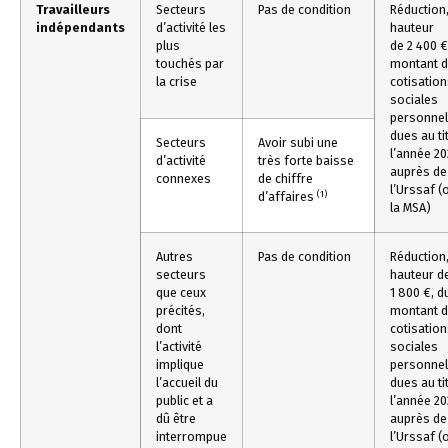
Travailleurs
Secteurs
Pas de condition
Réduction,
indépendants
d’activité les
hauteur
plus
de 2 400 €
touchés par
montant 
la crise
cotisatio
sociales
personnel
dues au ti
Secteurs
Avoir subi une
l’année 2
d’activité
très forte baisse
auprès de
connexes
de chiffre
l’Urssaf (
(1)
d’affaires
la MSA)
Autres
Pas de condition
Réduction,
secteurs
hauteur d
que ceux
1 800 €, d
précités,
montant 
dont
cotisatio
l’activité
sociales
implique
personnel
l’accueil du
dues au ti
public et a
l’année 2
dû être
auprès de
interrompue
l’Urssaf (