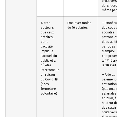
bruts ver
durant cet
même pér
Autres
Employer moins
– Exonéra
secteurs
de 10 salariés
des cotis
que ceux
sociales
précités,
patronal
dont
dues au ti
l’activité
périodes
implique
d’emploi
l’accueil du
comprises
er
public et a
le 1
févri
dû être
le 30 avri
interrompue
en raison
– Aide au
du Covid-19
paiement 
(hors
cotisatio
fermeture
(patronale
volontaire)
salariales
en 2020, à
hauteur d
des salai
bruts ver
durant cet