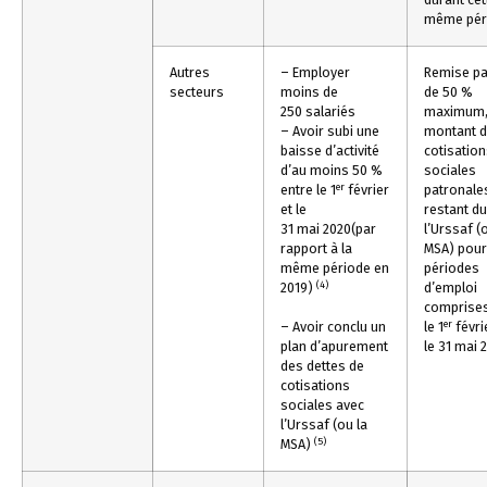
même pér
Autres
– Employer
Remise par
secteurs
moins de
de 50 %
250 salariés
maximum,
– Avoir subi une
montant 
baisse d’activité
cotisatio
d’au moins 50 %
sociales
er
entre le 1
février
patronale
et le
restant d
31 mai 2020(par
l’Urssaf (
rapport à la
MSA) pour
même période en
périodes
(4)
2019)
d’emploi
comprises
er
– Avoir conclu un
le 1
févri
plan d’apurement
le 31 mai 
des dettes de
cotisations
sociales avec
l’Urssaf (ou la
(5)
MSA)