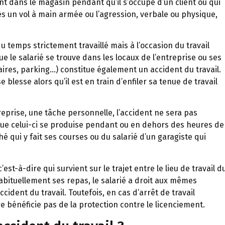
t dans le magasin pendant qu’il s’occupe d’un client ou qui
s un vol à main armée ou l’agression, verbale ou physique,
u temps strictement travaillé mais à l’occasion du travail
 le salarié se trouve dans les locaux de l’entreprise ou ses
ires, parking…) constitue également un accident du travail.
e blesse alors qu’il est en train d’enfiler sa tenue de travail
treprise, une tâche personnelle, l’accident ne sera pas
ue celui-ci se produise pendant ou en dehors des heures de
hé qui y fait ses courses ou du salarié d’un garagiste qui
’est-à-dire qui survient sur le trajet entre le lieu de travail d
 habituellement ses repas, le salarié a droit aux mêmes
cident du travail. Toutefois, en cas d’arrêt de travail
 ne bénéficie pas de la protection contre le licenciement.