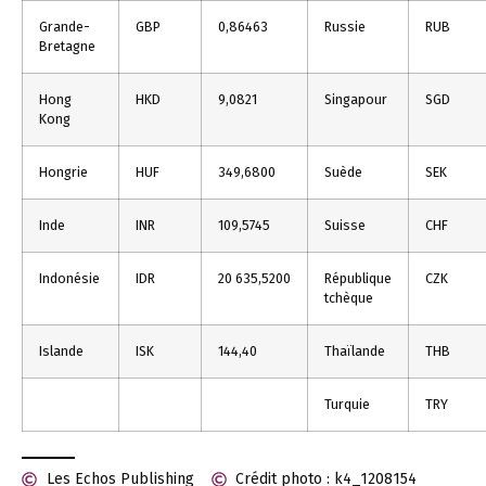
Grande-
GBP
0,86463
Russie
RUB
Bretagne
Hong
HKD
9,0821
Singapour
SGD
Kong
Hongrie
HUF
349,6800
Suède
SEK
Inde
INR
109,5745
Suisse
CHF
Indonésie
IDR
20 635,5200
République
CZK
tchèque
Islande
ISK
144,40
Thaïlande
THB
Turquie
TRY
Les Echos Publishing
Crédit photo : k4_1208154