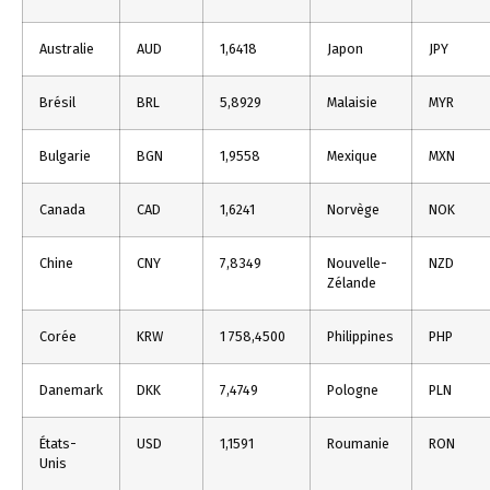
Australie
AUD
1,6418
Japon
JPY
Brésil
BRL
5,8929
Malaisie
MYR
Bulgarie
BGN
1,9558
Mexique
MXN
Canada
CAD
1,6241
Norvège
NOK
Chine
CNY
7,8349
Nouvelle-
NZD
Zélande
Corée
KRW
1 758,4500
Philippines
PHP
Danemark
DKK
7,4749
Pologne
PLN
États-
USD
1,1591
Roumanie
RON
Unis