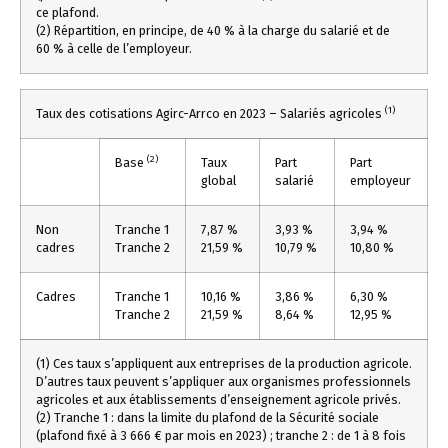
ce plafond.
(2) Répartition, en principe, de 40 % à la charge du salarié et de
60 % à celle de l’employeur.
(1)
Taux des cotisations Agirc-Arrco en 2023 – Salariés agricoles
(2)
Base
Taux
Part
Part
global
salarié
employeur
Non
Tranche 1
7,87 %
3,93 %
3,94 %
cadres
Tranche 2
21,59 %
10,79 %
10,80 %
Cadres
Tranche 1
10,16 %
3,86 %
6,30 %
Tranche 2
21,59 %
8,64 %
12,95 %
(1) Ces taux s’appliquent aux entreprises de la production agricole.
D’autres taux peuvent s’appliquer aux organismes professionnels
agricoles et aux établissements d’enseignement agricole privés.
(2) Tranche 1 : dans la limite du plafond de la Sécurité sociale
(plafond fixé à 3 666 € par mois en 2023) ; tranche 2 : de 1 à 8 fois