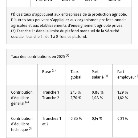
(1) Ces taux s’appliquent aux entreprises de la production agricole.
D’autres taux peuvent s’appliquer aux organismes professionnels
agricoles et aux établissements d’enseignement agricole privés.
(2) Tranche 1 : dans la limite du plafond mensuel de la Sécurité
sociale ; tranche 2 : de 1 à 8 fois ce plafond.
(1)
Taux des contributions en 2025
(2)
Base
Taux
Part
Part
(3)
global
salarié
employeur
Contribution
Tranche 1
2,15 %
0,86 %
1,29 %
d’équilibre
Tranche 2
2,70 %
1,08 %
1,62 %
(4)
général
Contribution
Tranches 1
0,35 %
0,14 %
0,21 %
d’équilibre
et 2
(5)
technique