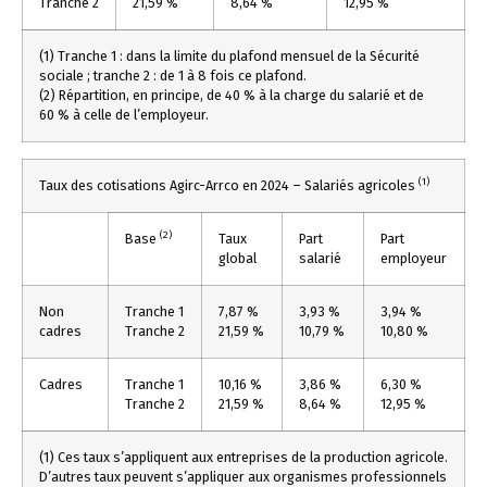
Tranche 2
21,59 %
8,64 %
12,95 %
(1) Tranche 1 : dans la limite du plafond mensuel de la Sécurité
sociale ; tranche 2 : de 1 à 8 fois ce plafond.
(2) Répartition, en principe, de 40 % à la charge du salarié et de
60 % à celle de l’employeur.
(1)
Taux des cotisations Agirc-Arrco en 2024 – Salariés agricoles
(2)
Base
Taux
Part
Part
global
salarié
employeur
Non
Tranche 1
7,87 %
3,93 %
3,94 %
cadres
Tranche 2
21,59 %
10,79 %
10,80 %
Cadres
Tranche 1
10,16 %
3,86 %
6,30 %
Tranche 2
21,59 %
8,64 %
12,95 %
(1) Ces taux s’appliquent aux entreprises de la production agricole.
D’autres taux peuvent s’appliquer aux organismes professionnels