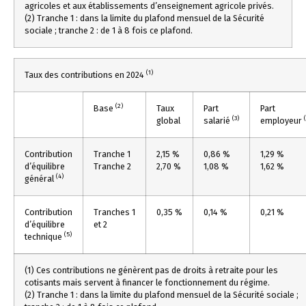
agricoles et aux établissements d’enseignement agricole privés.
(2) Tranche 1 : dans la limite du plafond mensuel de la Sécurité
sociale ; tranche 2 : de 1 à 8 fois ce plafond.
(1)
Taux des contributions en 2024
(2)
Base
Taux
Part
Part
(3)
global
salarié
employeur
Contribution
Tranche 1
2,15 %
0,86 %
1,29 %
d’équilibre
Tranche 2
2,70 %
1,08 %
1,62 %
(4)
général
Contribution
Tranches 1
0,35 %
0,14 %
0,21 %
d’équilibre
et 2
(5)
technique
(1) Ces contributions ne génèrent pas de droits à retraite pour les
cotisants mais servent à financer le fonctionnement du régime.
(2) Tranche 1 : dans la limite du plafond mensuel de la Sécurité sociale ;