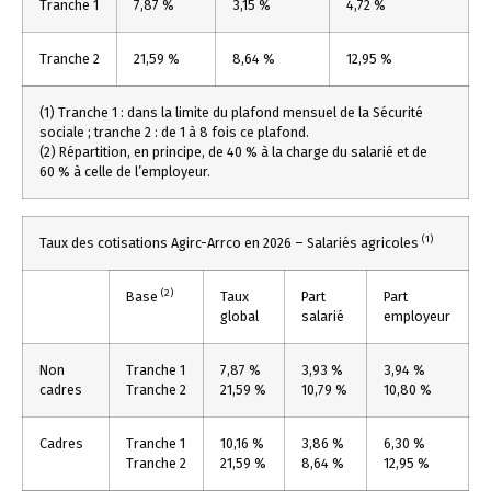
Tranche 1
7,87 %
3,15 %
4,72 %
Tranche 2
21,59 %
8,64 %
12,95 %
(1) Tranche 1 : dans la limite du plafond mensuel de la Sécurité
sociale ; tranche 2 : de 1 à 8 fois ce plafond.
(2) Répartition, en principe, de 40 % à la charge du salarié et de
60 % à celle de l’employeur.
(1)
Taux des cotisations Agirc-Arrco en 2026 – Salariés agricoles
(2)
Base
Taux
Part
Part
global
salarié
employeur
Non
Tranche 1
7,87 %
3,93 %
3,94 %
cadres
Tranche 2
21,59 %
10,79 %
10,80 %
Cadres
Tranche 1
10,16 %
3,86 %
6,30 %
Tranche 2
21,59 %
8,64 %
12,95 %