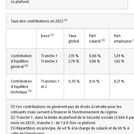
ce plafond.
(1)
Taux des contributions en 2023
(2)
Base
Taux
Part
Part
(3)
global
salarié
employeur
Contribution
Tranche 1
2,15 %
0,86 %
1,29 %
d’équilibre
Tranche 2
2,70 %
1,08 %
1,62 %
(4)
général
Contribution
Tranches 1
0,35 %
0,14 %
0,21 %
d’équilibre
et 2
(5)
technique
(1) Ces contributions ne génèrent pas de droits à retraite pour les
cotisants mais servent à financer le fonctionnement du régime.
(2) Tranche 1 : dans la limite du plafond de la Sécurité sociale (3 666 € pa
mois en 2023) ; tranche 2 : de 1 à 8 fois ce plafond.
(3) Répartition, en principe, de 40 % à la charge du salarié et de 60 % à
celle de l’employeur.