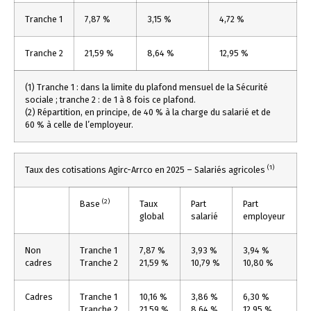
Tranche 1
7,87 %
3,15 %
4,72 %
Tranche 2
21,59 %
8,64 %
12,95 %
(1) Tranche 1 : dans la limite du plafond mensuel de la Sécurité
sociale ; tranche 2 : de 1 à 8 fois ce plafond.
(2) Répartition, en principe, de 40 % à la charge du salarié et de
60 % à celle de l’employeur.
(1)
Taux des cotisations Agirc-Arrco en 2025 – Salariés agricoles
(2)
Base
Taux
Part
Part
global
salarié
employeur
Non
Tranche 1
7,87 %
3,93 %
3,94 %
cadres
Tranche 2
21,59 %
10,79 %
10,80 %
Cadres
Tranche 1
10,16 %
3,86 %
6,30 %
Tranche 2
21,59 %
8,64 %
12,95 %