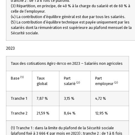
tranche 2 : de 1 à 8 fois ce plafond.
(3) Répartition, en principe, de 40 % à la charge du salarié et de 60 % à
celle de l’employeur.
(4) La contribution d’équilibre général est due par tous les salariés.
(5) La contribution d’équilibre technique est payée uniquement par les
salariés dont la rémunération est supérieure au plafond mensuel de la
Sécurité sociale.
2023
Taux des cotisations Agirc-Arrco en 2023 – Salariés non agricoles
(1)
Base
Taux
Part
Part
(2)
(2)
global
salarié
employeur
Tranche 1
7,87 %
3,15 %
4,72 %
Tranche 2
21,59 %
8,64 %
12,95 %
(1) Tranche 1 : dans la limite du plafond de la Sécurité sociale
(plafond fixé à 3 666 € par mois en 2023) ; tranche 2 : de 1 à 8 fois