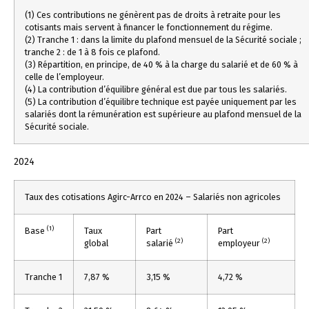
(1) Ces contributions ne génèrent pas de droits à retraite pour les
cotisants mais servent à financer le fonctionnement du régime.
(2) Tranche 1 : dans la limite du plafond mensuel de la Sécurité sociale ;
tranche 2 : de 1 à 8 fois ce plafond.
(3) Répartition, en principe, de 40 % à la charge du salarié et de 60 % à
celle de l’employeur.
(4) La contribution d’équilibre général est due par tous les salariés.
(5) La contribution d’équilibre technique est payée uniquement par les
salariés dont la rémunération est supérieure au plafond mensuel de la
Sécurité sociale.
2024
Taux des cotisations Agirc-Arrco en 2024 – Salariés non agricoles
(1)
Base
Taux
Part
Part
(2)
(2)
global
salarié
employeur
Tranche 1
7,87 %
3,15 %
4,72 %