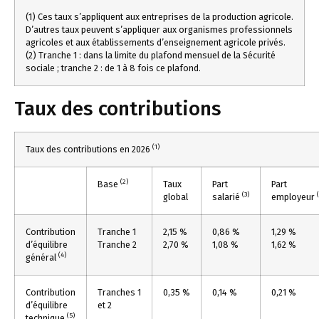
(1) Ces taux s’appliquent aux entreprises de la production agricole.
D’autres taux peuvent s’appliquer aux organismes professionnels
agricoles et aux établissements d’enseignement agricole privés.
(2) Tranche 1 : dans la limite du plafond mensuel de la Sécurité
sociale ; tranche 2 : de 1 à 8 fois ce plafond.
Taux des contributions
(1)
Taux des contributions en 2026
(2)
Base
Taux
Part
Part
(3)
global
salarié
employeur
Contribution
Tranche 1
2,15 %
0,86 %
1,29 %
d’équilibre
Tranche 2
2,70 %
1,08 %
1,62 %
(4)
général
Contribution
Tranches 1
0,35 %
0,14 %
0,21 %
d’équilibre
et 2
(5)
technique