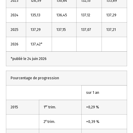
2023
128,59
130,64
132,15
133,69
2024
135,13
136,45
137,12
137,29
2025
137,29
137,15
137,07
137,21
2026
137,42*
*publié le 24 juin 2026
Pourcentage de progression
sur 1 an
er
2015
1
trim.
+0,29 %
e
2
trim.
+0,39 %