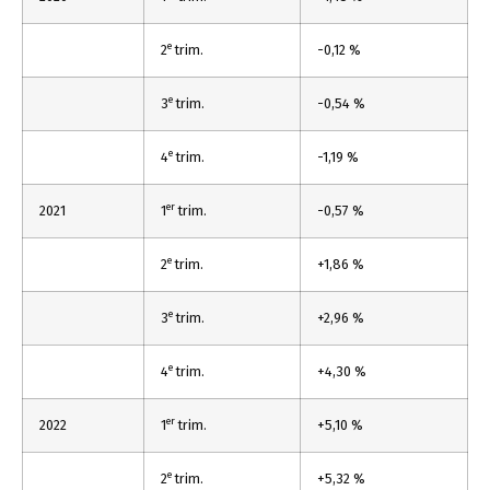
e
2
trim.
-0,12 %
e
3
trim.
-0,54 %
e
4
trim.
-1,19 %
er
2021
1
trim.
-0,57 %
e
2
trim.
+1,86 %
e
3
trim.
+2,96 %
e
4
trim.
+4,30 %
er
2022
1
trim.
+5,10 %
e
2
trim.
+5,32 %