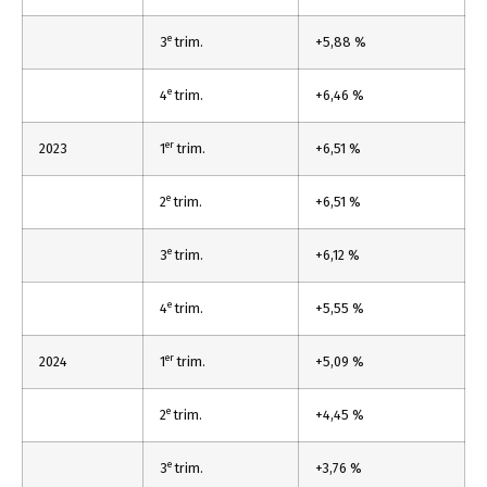
e
3
trim.
+5,88 %
e
4
trim.
+6,46 %
er
2023
1
trim.
+6,51 %
e
2
trim.
+6,51 %
e
3
trim.
+6,12 %
e
4
trim.
+5,55 %
er
2024
1
trim.
+5,09 %
e
2
trim.
+4,45 %
e
3
trim.
+3,76 %