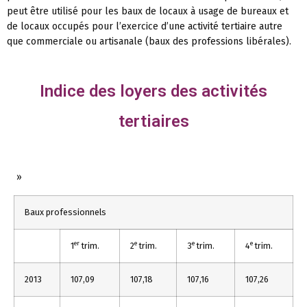
peut être utilisé pour les baux de locaux à usage de bureaux et
de locaux occupés pour l’exercice d’une activité tertiaire autre
que commerciale ou artisanale (baux des professions libérales).
Indice des loyers des activités
tertiaires
»
Baux professionnels
er
e
e
e
1
trim.
2
trim.
3
trim.
4
trim.
2013
107,09
107,18
107,16
107,26