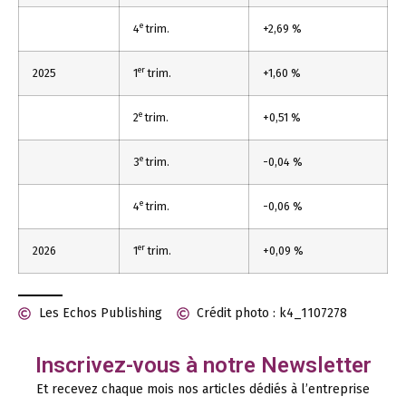
e
4
trim.
+2,69 %
er
2025
1
trim.
+1,60 %
e
2
trim.
+0,51 %
e
3
trim.
-0,04 %
e
4
trim.
-0,06 %
er
2026
1
trim.
+0,09 %
Les Echos Publishing
Crédit photo : k4_1107278
Inscrivez-vous à notre Newsletter
Et recevez chaque mois nos articles dédiés à l’entreprise